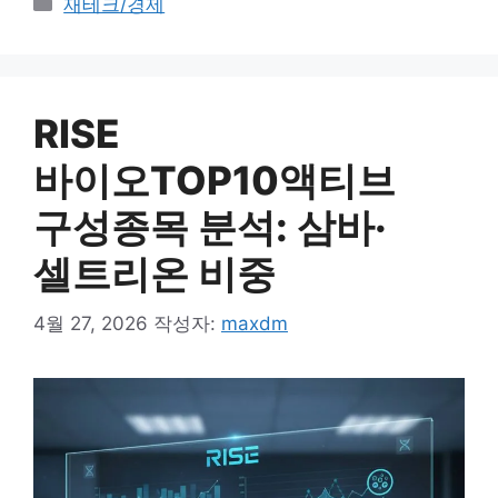
카테고리
재테크/경제
RISE
바이오TOP10액티브
구성종목 분석: 삼바·
셀트리온 비중
4월 27, 2026
작성자:
maxdm