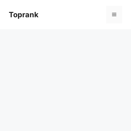
컨텐츠로
건너뛰기
Toprank
메뉴