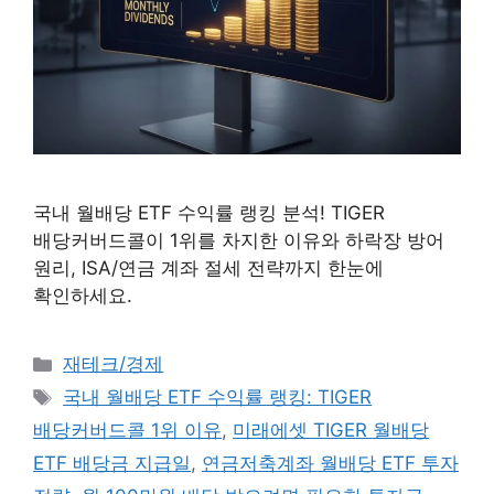
국내 월배당 ETF 수익률 랭킹 분석! TIGER
배당커버드콜이 1위를 차지한 이유와 하락장 방어
원리, ISA/연금 계좌 절세 전략까지 한눈에
확인하세요.
카테고리
재테크/경제
태그
국내 월배당 ETF 수익률 랭킹: TIGER
배당커버드콜 1위 이유
,
미래에셋 TIGER 월배당
ETF 배당금 지급일
,
연금저축계좌 월배당 ETF 투자