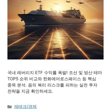
국내 레버리지 ETF 수익률 폭발! 조선 및 방산 테마
TOP5 순위 비교와 한화에어로스페이스 등 핵심
종목 분석. 음의 복리 리스크를 피하는 실전 투자
전략을 지금 확인하세요.
카테고리
재테크/경제